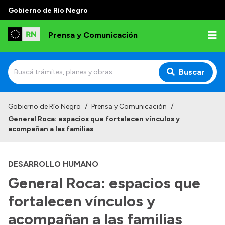
Gobierno de Río Negro
Prensa y Comunicación
Buscar
Inicio
Gobierno de Río Negro
/
Prensa y Comunicación
/
General Roca: espacios que fortalecen vínculos y
Institucional
acompañan a las familias
Autoridades
DESARROLLO HUMANO
Referentes de prensa
General Roca: espacios que
Archivo de noticias
fortalecen vínculos y
acompañan a las familias
Transparencia