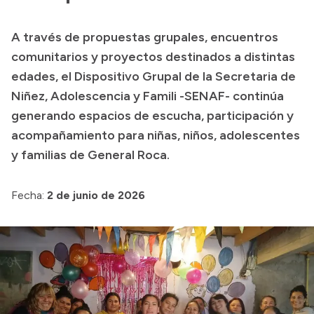
Presupuesto
A través de propuestas grupales, encuentros
Boletín Oficial
comunitarios y proyectos destinados a distintas
Compras y licitaciones
edades, el Dispositivo Grupal de la Secretaria de
Niñez, Adolescencia y Famili -SENAF- continúa
Consulta de expedientes
generando espacios de escucha, participación y
Consulta de pago a proveedores
acompañamiento para niñas, niños, adolescentes
Convocatorias
y familias de General Roca.
Intranet
Login
Fecha:
2 de junio de 2026