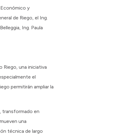
lo Económico y
eral de Riego, el Ing.
elleggia, Ing. Paula
Riego, una iniciativa
especialmente el
ego permitirán ampliar la
a, transformado en
romueven una
ión técnica de largo