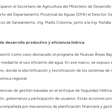
iparon el Secretario de Agricultura del Ministerio de Desarrol
arte del Departamento Provincial de Aguas (DPA) el Director Gen
s de Saneamiento, Ing. Marilú Colonna, junto a la Ing. Natalia B
e desarrollo productivo y eficiencia hídrica
resentó como caso destacado el programa de Nuevas Áreas Bajo 
o mediante el uso eficiente del agua. En ese marco, se expuso 
e, donde la electrificación y tecnificación de los sistemas de ri
nómica regional.
encias de gestión basadas en el enfoque de Seguridad Hídric
ión, gobernanza y participación de usuarios. Estas acciones p
 acompañada por mecanismos de planificación financiera y gest