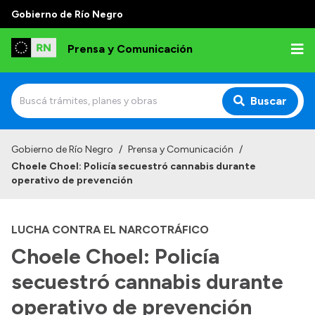
Gobierno de Río Negro
Prensa y Comunicación
Buscar
Inicio
Gobierno de Río Negro
/
Prensa y Comunicación
/
Choele Choel: Policía secuestró cannabis durante
Institucional
operativo de prevención
Autoridades
LUCHA CONTRA EL NARCOTRÁFICO
Referentes de prensa
Choele Choel: Policía
Archivo de noticias
secuestró cannabis durante
operativo de prevención
Transparencia