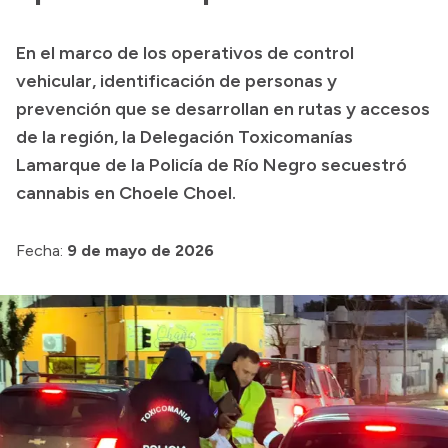
Presupuesto
En el marco de los operativos de control
Boletín Oficial
vehicular, identificación de personas y
Compras y licitaciones
prevención que se desarrollan en rutas y accesos
de la región, la Delegación Toxicomanías
Consulta de expedientes
Lamarque de la Policía de Río Negro secuestró
Consulta de pago a proveedores
cannabis en Choele Choel.
Convocatorias
Intranet
Fecha:
9 de mayo de 2026
Login