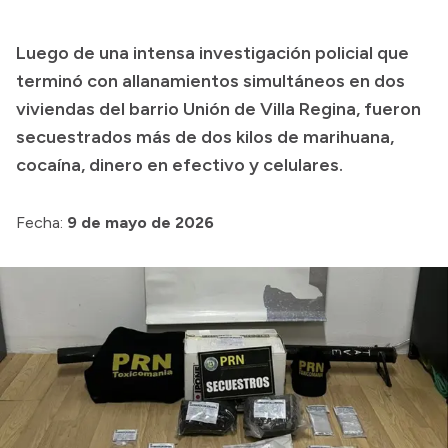
Presupuesto
Luego de una intensa investigación policial que
Boletín Oficial
terminó con allanamientos simultáneos en dos
Compras y licitaciones
viviendas del barrio Unión de Villa Regina, fueron
secuestrados más de dos kilos de marihuana,
Consulta de expedientes
cocaína, dinero en efectivo y celulares.
Consulta de pago a proveedores
Convocatorias
Fecha:
9 de mayo de 2026
Intranet
Login