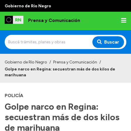
Gobierno de Río Negro
Prensa y Comunicación
Buscar
Inicio
Gobierno de Río Negro
/
Prensa y Comunicación
/
Golpe narco en Regina: secuestran más de dos kilos de
Institucional
marihuana
Autoridades
POLICÍA
Referentes de prensa
Golpe narco en Regina:
Archivo de noticias
secuestran más de dos kilos
de marihuana
Transparencia