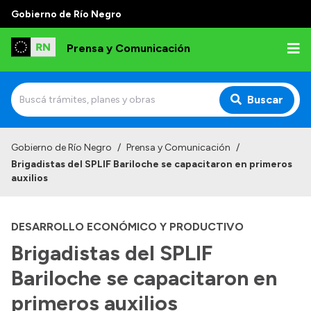
Gobierno de Río Negro
Prensa y Comunicación
Buscar
Inicio
Gobierno de Río Negro
/
Prensa y Comunicación
/
Brigadistas del SPLIF Bariloche se capacitaron en primeros
Institucional
auxilios
Autoridades
DESARROLLO ECONÓMICO Y PRODUCTIVO
Referentes de prensa
Brigadistas del SPLIF
Archivo de noticias
Bariloche se capacitaron en
primeros auxilios
Transparencia