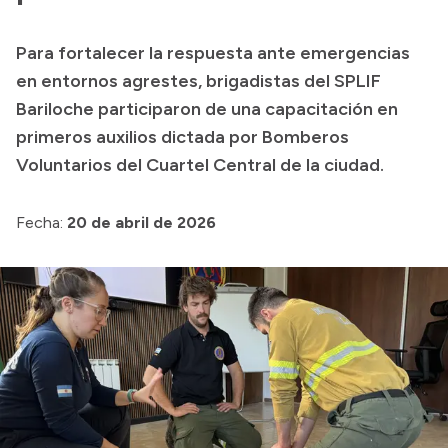
Presupuesto
Para fortalecer la respuesta ante emergencias
Boletín Oficial
en entornos agrestes, brigadistas del SPLIF
Compras y licitaciones
Bariloche participaron de una capacitación en
primeros auxilios dictada por Bomberos
Consulta de expedientes
Voluntarios del Cuartel Central de la ciudad.
Consulta de pago a proveedores
Convocatorias
Fecha:
20 de abril de 2026
Intranet
Login