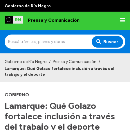
Gobierno de Río Negro
Prensa y Comunicación
Buscar
Inicio
Gobierno de Río Negro
/
Prensa y Comunicación
/
Lamarque: Qué Golazo fortalece inclusión a través del
Institucional
trabajo y el deporte
Autoridades
GOBIERNO
Referentes de prensa
Lamarque: Qué Golazo
Archivo de noticias
fortalece inclusión a través
del trabajo y el deporte
Transparencia