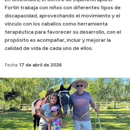
Fortín trabaja con niños con diferentes tipos de
Presupuesto
discapacidad, aprovechando el movimiento y el
Boletín Oficial
vínculo con los caballos como herramienta
Compras y licitaciones
terapéutica para favorecer su desarrollo, con el
propósito es acompañar, incluir y mejorar la
Consulta de expedientes
calidad de vida de cada uno de ellos.
Consulta de pago a proveedores
Convocatorias
Fecha:
17 de abril de 2026
Intranet
Login