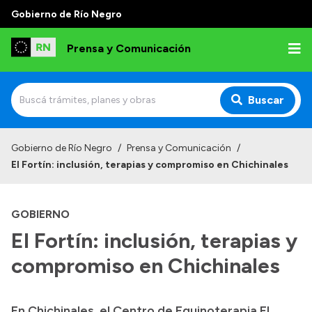
Gobierno de Río Negro
Prensa y Comunicación
Buscar
Inicio
Gobierno de Río Negro
/
Prensa y Comunicación
/
El Fortín: inclusión, terapias y compromiso en Chichinales
Institucional
Autoridades
GOBIERNO
Referentes de prensa
El Fortín: inclusión, terapias y
Archivo de noticias
compromiso en Chichinales
En Chichinales, el Centro de Equinoterapia El
Transparencia