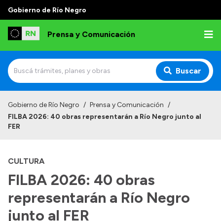
Gobierno de Río Negro
Prensa y Comunicación
Buscar
Inicio
Gobierno de Río Negro
/
Prensa y Comunicación
/
FILBA 2026: 40 obras representarán a Río Negro junto al
Institucional
FER
Autoridades
CULTURA
Referentes de prensa
FILBA 2026: 40 obras
Archivo de noticias
representarán a Río Negro
junto al FER
Transparencia