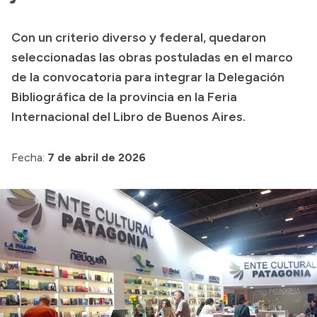
Presupuesto
Con un criterio diverso y federal, quedaron
Boletín Oficial
seleccionadas las obras postuladas en el marco
Compras y licitaciones
de la convocatoria para integrar la Delegación
Bibliográfica de la provincia en la Feria
Consulta de expedientes
Internacional del Libro de Buenos Aires.
Consulta de pago a proveedores
Convocatorias
Fecha:
7 de abril de 2026
Intranet
Login