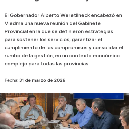
Presupuesto
El Gobernador Alberto Weretilneck encabezó en
Boletín Oficial
Viedma una nueva reunión del Gabinete
Compras y licitaciones
Provincial en la que se definieron estrategias
para sostener los servicios, garantizar el
Consulta de expedientes
cumplimiento de los compromisos y consolidar el
Consulta de pago a proveedores
rumbo de la gestión, en un contexto económico
Convocatorias
complejo para todas las provincias.
Intranet
Login
Fecha:
31 de marzo de 2026