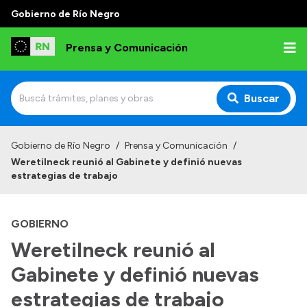
Gobierno de Río Negro
Prensa y Comunicación
Buscar
Inicio
Gobierno de Río Negro
/
Prensa y Comunicación
/
Weretilneck reunió al Gabinete y definió nuevas
Institucional
estrategias de trabajo
Autoridades
GOBIERNO
Referentes de prensa
Weretilneck reunió al
Archivo de noticias
Gabinete y definió nuevas
estrategias de trabajo
Transparencia