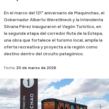
Presupuesto
En el marco del 121° aniversario de Maquinchao, el
Boletín Oficial
Gobernador Alberto Weretilneck y la Intendenta
Compras y licitaciones
Silvana Pérez inauguraron el Vagón Turístico, en
la segunda etapa del corredor Ruta de la Estepa,
Consulta de expedientes
una obra que fortalece el turismo local, amplía la
Consulta de pago a proveedores
oferta recreativa y proyecta a la región como
Convocatorias
destino dentro del circuito patagónico.
Intranet
Login
Fecha:
20 de marzo de 2026