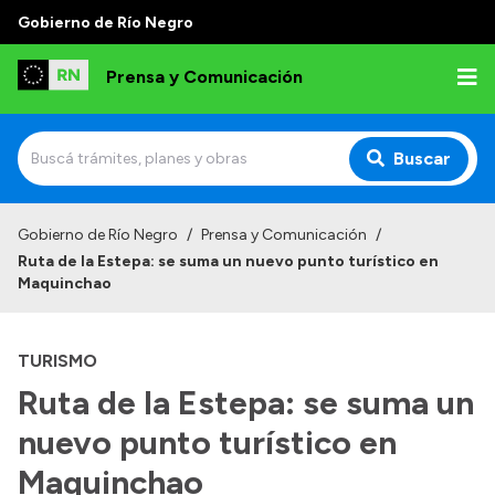
Gobierno de Río Negro
Prensa y Comunicación
Buscar
Inicio
Gobierno de Río Negro
/
Prensa y Comunicación
/
Ruta de la Estepa: se suma un nuevo punto turístico en
Institucional
Maquinchao
Autoridades
TURISMO
Referentes de prensa
Ruta de la Estepa: se suma un
Archivo de noticias
nuevo punto turístico en
Maquinchao
Transparencia