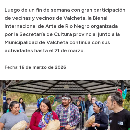
Luego de un fin de semana con gran participación
Presupuesto
de vecinas y vecinos de Valcheta, la Bienal
Boletín Oficial
Internacional de Arte de Rio Negro organizada
Compras y licitaciones
por la Secretaría de Cultura provincial junto a la
Consulta de expedientes
Municipalidad de Valcheta continúa con sus
Consulta de pago a proveedores
actividades hasta el 21 de marzo.
Convocatorias
Fecha:
16 de marzo de 2026
Intranet
Login