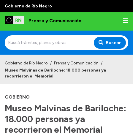
Gobierno de Río Negro
Prensa y Comunicación
Buscar
Inicio
Gobierno de Río Negro
/
Prensa y Comunicación
/
Museo Malvinas de Bariloche: 18.000 personas ya
Institucional
recorrieron el Memorial
Autoridades
GOBIERNO
Referentes de prensa
Museo Malvinas de Bariloche:
Archivo de noticias
18.000 personas ya
recorrieron el Memorial
Transparencia