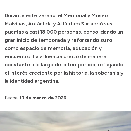
Presupuesto
Durante este verano, el Memorial y Museo
Boletín Oficial
Malvinas, Antártida y Atlántico Sur abrió sus
Compras y licitaciones
puertas a casi 18.000 personas, consolidando un
gran inicio de temporada y reforzando su rol
Consulta de expedientes
como espacio de memoria, educación y
Consulta de pago a proveedores
encuentro. La afluencia creció de manera
Convocatorias
constante a lo largo de la temporada, reflejando
Intranet
el interés creciente por la historia, la soberanía y
Login
la identidad argentina.
Fecha:
13 de marzo de 2026