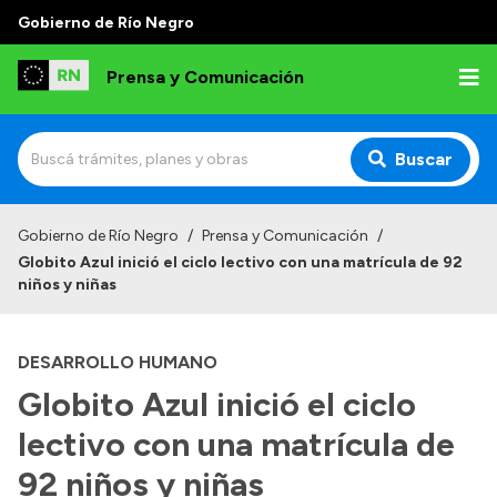
Gobierno de Río Negro
Prensa y Comunicación
Buscar
Inicio
Gobierno de Río Negro
/
Prensa y Comunicación
/
Globito Azul inició el ciclo lectivo con una matrícula de 92
Institucional
niños y niñas
Autoridades
DESARROLLO HUMANO
Referentes de prensa
Globito Azul inició el ciclo
Archivo de noticias
lectivo con una matrícula de
92 niños y niñas
Transparencia