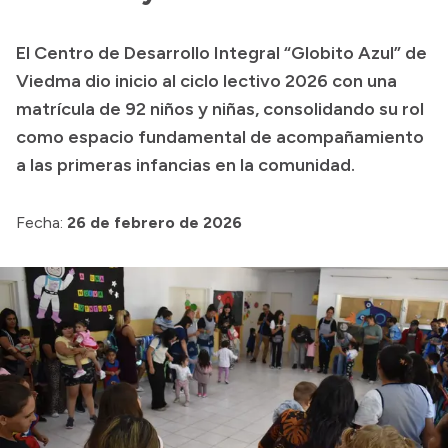
Presupuesto
El Centro de Desarrollo Integral “Globito Azul” de
Boletín Oficial
Viedma dio inicio al ciclo lectivo 2026 con una
Compras y licitaciones
matrícula de 92 niños y niñas, consolidando su rol
como espacio fundamental de acompañamiento
Consulta de expedientes
a las primeras infancias en la comunidad.
Consulta de pago a proveedores
Convocatorias
Fecha:
26 de febrero de 2026
Intranet
Login