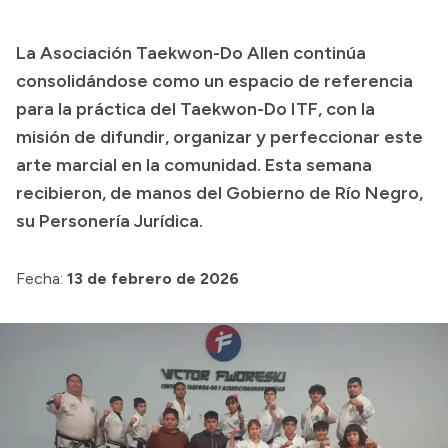
Presupuesto
La Asociación Taekwon-Do Allen continúa
Boletín Oficial
consolidándose como un espacio de referencia
Compras y licitaciones
para la práctica del Taekwon-Do ITF, con la
misión de difundir, organizar y perfeccionar este
Consulta de expedientes
arte marcial en la comunidad. Esta semana
Consulta de pago a proveedores
recibieron, de manos del Gobierno de Río Negro,
Convocatorias
su Personería Jurídica.
Intranet
Login
Fecha:
13 de febrero de 2026