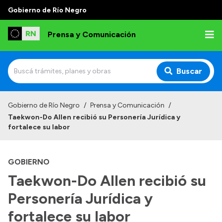
Gobierno de Río Negro
Prensa y Comunicación
Buscar
Inicio
Gobierno de Río Negro
/
Prensa y Comunicación
/
Taekwon-Do Allen recibió su Personería Jurídica y
Institucional
fortalece su labor
Autoridades
GOBIERNO
Referentes de prensa
Taekwon-Do Allen recibió su
Archivo de noticias
Personería Jurídica y
fortalece su labor
Transparencia