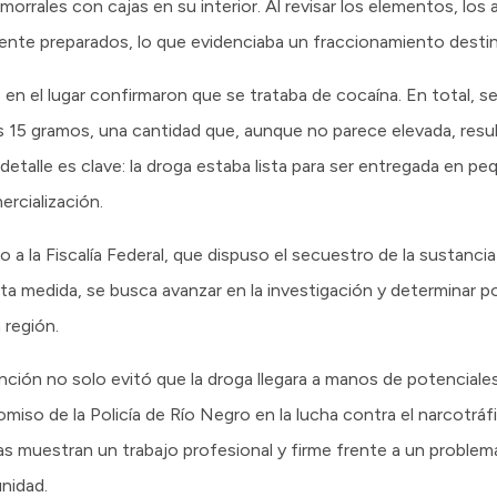
orrales con cajas en su interior. Al revisar los elementos, los 
ente preparados, lo que evidenciaba un fraccionamiento destin
en el lugar confirmaron que se trataba de cocaína. En total, se
 15 gramos, una cantidad que, aunque no parece elevada, resulta
detalle es clave: la droga estaba lista para ser entregada en pe
rcialización.
 a la Fiscalía Federal, que dispuso el secuestro de la sustanci
ta medida, se busca avanzar en la investigación y determinar p
 región.
nción no solo evitó que la droga llegara a manos de potencial
iso de la Policía de Río Negro en la lucha contra el narcotráfi
reas muestran un trabajo profesional y firme frente a un proble
unidad.