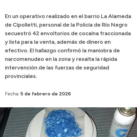
Presupuesto
En un operativo realizado en el barrio La Alameda
Boletín Oficial
de Cipolletti, personal de la Policía de Río Negro
Compras y licitaciones
secuestró 42 envoltorios de cocaína fraccionada
y lista para la venta, además de dinero en
Consulta de expedientes
efectivo. El hallazgo confirmó la maniobra de
Consulta de pago a proveedores
narcomenudeo en la zona y resalta la rápida
Convocatorias
intervención de las fuerzas de seguridad
Intranet
provinciales.
Login
Fecha:
5 de febrero de 2026