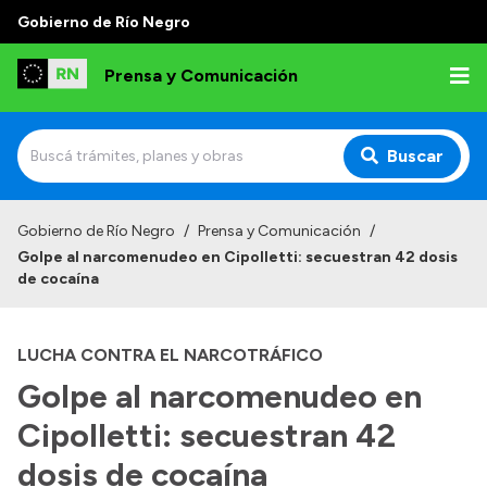
Gobierno de Río Negro
Prensa y Comunicación
Buscar
Inicio
Gobierno de Río Negro
/
Prensa y Comunicación
/
Golpe al narcomenudeo en Cipolletti: secuestran 42 dosis
Institucional
de cocaína
Autoridades
LUCHA CONTRA EL NARCOTRÁFICO
Referentes de prensa
Golpe al narcomenudeo en
Archivo de noticias
Cipolletti: secuestran 42
dosis de cocaína
Transparencia