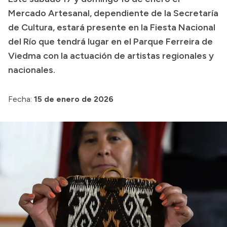
Mercado Artesanal, dependiente de la Secretaría
Presupuesto
de Cultura, estará presente en la Fiesta Nacional
Boletín Oficial
del Río que tendrá lugar en el Parque Ferreira de
Compras y licitaciones
Viedma con la actuación de artistas regionales y
nacionales.
Consulta de expedientes
Consulta de pago a proveedores
Fecha:
15 de enero de 2026
Convocatorias
Intranet
Login