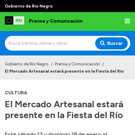
Gobierno de Río Negro
Prensa y Comunicación
Buscar
Inicio
Gobierno de Río Negro
/
Prensa y Comunicación
/
El Mercado Artesanal estará presente en la Fiesta del Río
Institucional
Autoridades
CULTURA
Referentes de prensa
El Mercado Artesanal estará
Archivo de noticias
presente en la Fiesta del Río
Este sábado 17 y domingo 18 de enero el
Transparencia