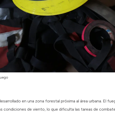
 fuego
desarrollado en una zona forestal próxima al área urbana. El fu
condiciones de viento, lo que dificulta las tareas de combate 