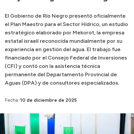
Presupuesto
El Gobierno de Río Negro presentó oficialmente
Boletín Oficial
el Plan Maestro para el Sector Hídrico, un estudio
Compras y licitaciones
estratégico elaborado por Mekorot, la empresa
estatal israelí reconocida mundialmente por su
Consulta de expedientes
experiencia en gestión del agua. El trabajo fue
Consulta de pago a proveedores
financiado por el Consejo Federal de Inversiones
Convocatorias
(CFI) y contó con la asistencia técnica
Intranet
permanente del Departamento Provincial de
Login
Aguas (DPA) y de consultores especializados.
Fecha:
10 de diciembre de 2025