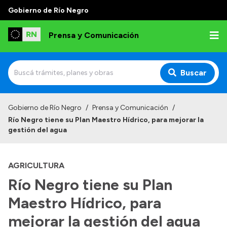
Gobierno de Río Negro
Prensa y Comunicación
Buscar
Inicio
Gobierno de Río Negro
/
Prensa y Comunicación
/
Río Negro tiene su Plan Maestro Hídrico, para mejorar la
Institucional
gestión del agua
Autoridades
AGRICULTURA
Referentes de prensa
Río Negro tiene su Plan
Archivo de noticias
Maestro Hídrico, para
mejorar la gestión del agua
Transparencia