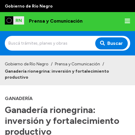
Gobierno de Río Negro
Prensa y Comunicación
Buscar
Inicio
Gobierno de Río Negro
/
Prensa y Comunicación
/
Ganadería rionegrina: inversión y fortalecimiento
Institucional
productivo
Autoridades
GANADERÍA
Referentes de prensa
Ganadería rionegrina:
Archivo de noticias
inversión y fortalecimiento
productivo
Transparencia