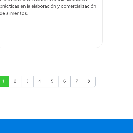
prácticas en la elaboración y comercialización
de alimentos.
1
2
3
4
5
6
7
Siguiente