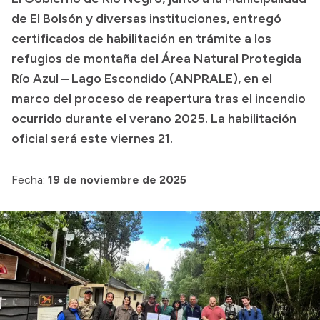
de El Bolsón y diversas instituciones, entregó
Presupuesto
certificados de habilitación en trámite a los
Boletín Oficial
refugios de montaña del Área Natural Protegida
Compras y licitaciones
Río Azul – Lago Escondido (ANPRALE), en el
marco del proceso de reapertura tras el incendio
Consulta de expedientes
ocurrido durante el verano 2025. La habilitación
Consulta de pago a proveedores
oficial será este viernes 21.
Convocatorias
Intranet
Fecha:
19 de noviembre de 2025
Login