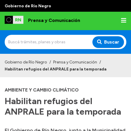
Gobierno de Río Negro
Prensa y Comunicación
Buscar
Inicio
Gobierno de Río Negro
/
Prensa y Comunicación
/
Habilitan refugios del ANPRALE para la temporada
Institucional
Autoridades
AMBIENTE Y CAMBIO CLIMÁTICO
Referentes de prensa
Habilitan refugios del
Archivo de noticias
ANPRALE para la temporada
El Gobierno de Río Negro, junto a la Municipalidad
Transparencia