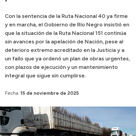
Presupuesto
Con la sentencia de la Ruta Nacional 40 ya firme
Boletín Oficial
y en marcha, el Gobierno de Río Negro insistió en
Compras y licitaciones
que la situación de la Ruta Nacional 151 continúa
sin avances por la apelación de Nación, pese al
Consulta de expedientes
deterioro extremo acreditado en la Justicia y a
Consulta de pago a proveedores
un fallo que ya ordenó un plan de obras urgentes,
Convocatorias
con plazos de ejecución y un mantenimiento
Intranet
integral que sigue sin cumplirse.
Login
Fecha:
15 de noviembre de 2025