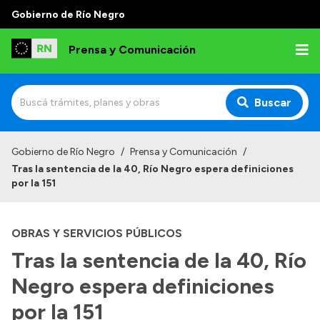
Gobierno de Río Negro
Prensa y Comunicación
Buscar
Inicio
Gobierno de Río Negro
/
Prensa y Comunicación
/
Tras la sentencia de la 40, Río Negro espera definiciones
Institucional
por la 151
Autoridades
OBRAS Y SERVICIOS PÚBLICOS
Referentes de prensa
Tras la sentencia de la 40, Río
Archivo de noticias
Negro espera definiciones
por la 151
Transparencia