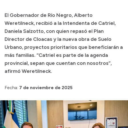
Presupuesto
El Gobernador de Río Negro, Alberto
Boletín Oficial
Weretilneck, recibió a la Intendenta de Catriel,
Compras y licitaciones
Daniela Salzotto, con quien repasó el Plan
Director de Cloacas y la nueva obra de Suelo
Consulta de expedientes
Urbano, proyectos prioritarios que beneficiarán a
Consulta de pago a proveedores
más familias. “Catriel es parte de la agenda
Convocatorias
provincial, sepan que cuentan con nosotros”,
Intranet
afirmó Weretilneck.
Login
Fecha:
7 de noviembre de 2025