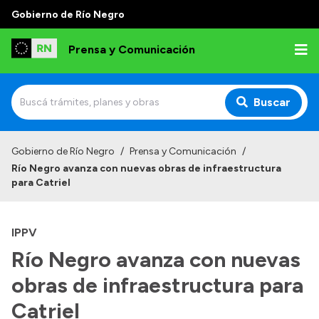
Gobierno de Río Negro
Prensa y Comunicación
Buscar
Inicio
Gobierno de Río Negro
/
Prensa y Comunicación
/
Río Negro avanza con nuevas obras de infraestructura
Institucional
para Catriel
Autoridades
IPPV
Referentes de prensa
Río Negro avanza con nuevas
Archivo de noticias
obras de infraestructura para
Catriel
Transparencia