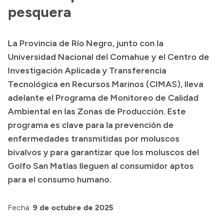
pesquera
Presupuesto
Boletín Oficial
La Provincia de Río Negro, junto con la
Compras y licitaciones
Universidad Nacional del Comahue y el Centro de
Consulta de expedientes
Investigación Aplicada y Transferencia
Consulta de pago a proveedores
Tecnológica en Recursos Marinos (CIMAS), lleva
adelante el Programa de Monitoreo de Calidad
Convocatorias
Ambiental en las Zonas de Producción. Este
Intranet
programa es clave para la prevención de
Login
enfermedades transmitidas por moluscos
bivalvos y para garantizar que los moluscos del
Golfo San Matías lleguen al consumidor aptos
para el consumo humano.
Fecha:
9 de octubre de 2025