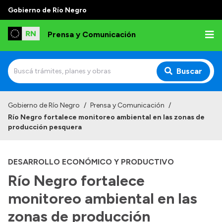
Gobierno de Río Negro
Prensa y Comunicación
Buscar
Inicio
Gobierno de Río Negro
/
Prensa y Comunicación
/
Río Negro fortalece monitoreo ambiental en las zonas de
Institucional
producción pesquera
Autoridades
DESARROLLO ECONÓMICO Y PRODUCTIVO
Referentes de prensa
Río Negro fortalece
Archivo de noticias
monitoreo ambiental en las
zonas de producción
Transparencia