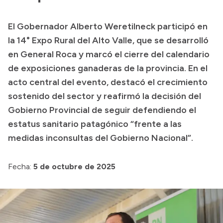
Presupuesto
El Gobernador Alberto Weretilneck participó en
Boletín Oficial
la 14° Expo Rural del Alto Valle, que se desarrolló
Compras y licitaciones
en General Roca y marcó el cierre del calendario
de exposiciones ganaderas de la provincia. En el
Consulta de expedientes
acto central del evento, destacó el crecimiento
Consulta de pago a proveedores
sostenido del sector y reafirmó la decisión del
Convocatorias
Gobierno Provincial de seguir defendiendo el
Intranet
estatus sanitario patagónico “frente a las
Login
medidas inconsultas del Gobierno Nacional”.
Fecha:
5 de octubre de 2025