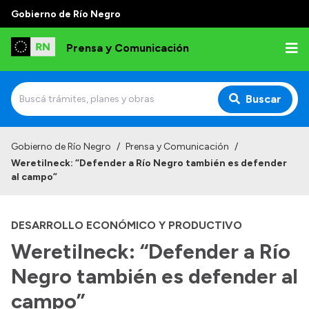
Gobierno de Río Negro
Prensa y Comunicación
Buscar
Inicio
Gobierno de Río Negro
/
Prensa y Comunicación
/
Weretilneck: “Defender a Río Negro también es defender
Institucional
al campo”
Autoridades
DESARROLLO ECONÓMICO Y PRODUCTIVO
Referentes de prensa
Weretilneck: “Defender a Río
Archivo de noticias
Negro también es defender al
campo”
Transparencia