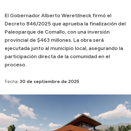
Presupuesto
El Gobernador Alberto Weretilneck firmó el
Boletín Oficial
Decreto 846/2025 que aprueba la finalización del
Compras y licitaciones
Paleoparque de Comallo, con una inversión
provincial de $463 millones. La obra será
Consulta de expedientes
ejecutada junto al municipio local, asegurando la
Consulta de pago a proveedores
participación directa de la comunidad en el
Convocatorias
proceso.
Intranet
Login
Fecha:
30 de septiembre de 2025