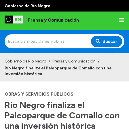
Gobierno de Río Negro
Prensa y Comunicación
Buscar
Inicio
Gobierno de Río Negro
/
Prensa y Comunicación
/
Río Negro finaliza el Paleoparque de Comallo con una
Institucional
inversión histórica
Autoridades
OBRAS Y SERVICIOS PÚBLICOS
Referentes de prensa
Río Negro finaliza el
Archivo de noticias
Paleoparque de Comallo con
una inversión histórica
Transparencia