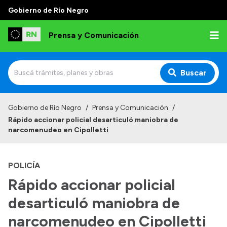
Gobierno de Río Negro
Prensa y Comunicación
Buscar
Inicio
Gobierno de Río Negro
/
Prensa y Comunicación
/
Rápido accionar policial desarticuló maniobra de
Institucional
narcomenudeo en Cipolletti
Autoridades
POLICÍA
Referentes de prensa
Rápido accionar policial
Archivo de noticias
desarticuló maniobra de
narcomenudeo en Cipolletti
Transparencia