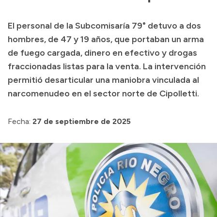
Presupuesto
El personal de la Subcomisaría 79° detuvo a dos
Boletín Oficial
hombres, de 47 y 19 años, que portaban un arma
Compras y licitaciones
de fuego cargada, dinero en efectivo y drogas
fraccionadas listas para la venta. La intervención
Consulta de expedientes
permitió desarticular una maniobra vinculada al
Consulta de pago a proveedores
narcomenudeo en el sector norte de Cipolletti.
Convocatorias
Intranet
Fecha:
27 de septiembre de 2025
Login