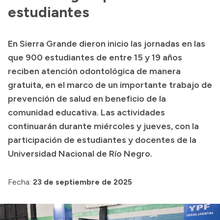
estudiantes
Presupuesto
Boletín Oficial
En Sierra Grande dieron inicio las jornadas en las
Compras y licitaciones
que 900 estudiantes de entre 15 y 19 años
Consulta de expedientes
reciben atención odontológica de manera
Consulta de pago a proveedores
gratuita, en el marco de un importante trabajo de
prevención de salud en beneficio de la
Convocatorias
comunidad educativa. Las actividades
Intranet
continuarán durante miércoles y jueves, con la
Login
participación de estudiantes y docentes de la
Universidad Nacional de Río Negro.
Fecha:
23 de septiembre de 2025