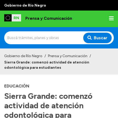
Gobierno de Río Negro
Prensa y Comunicación
Buscar
Inicio
Gobierno de Río Negro
/
Prensa y Comunicación
/
Sierra Grande: comenzó actividad de atención
Institucional
odontológica para estudiantes
Autoridades
EDUCACIÓN
Referentes de prensa
Sierra Grande: comenzó
Archivo de noticias
actividad de atención
odontológica para
Transparencia