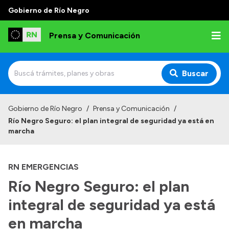
Gobierno de Río Negro
Prensa y Comunicación
Buscar
Inicio
Gobierno de Río Negro
/
Prensa y Comunicación
/
Río Negro Seguro: el plan integral de seguridad ya está en
Institucional
marcha
Autoridades
RN EMERGENCIAS
Referentes de prensa
Río Negro Seguro: el plan
Archivo de noticias
integral de seguridad ya está
en marcha
Transparencia