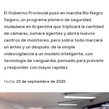
Presupuesto
El Gobierno Provincial puso en marcha Río Negro
Boletín Oficial
Seguro, un programa pionero de seguridad
Compras y licitaciones
ciudadana en Argentina que triplicará la cantidad
de cámaras, sumará agentes y abrirá nuevos
Consulta de expedientes
centros de monitoreo, pero sobre todo marcará
Consulta de pago a proveedores
un antes y un después: de la simple
Convocatorias
videovigilancia a un modelo inteligente, con
Intranet
tecnología de vanguardia, pensado para prevenir
Login
y responder con mayor rapidez.
Fecha:
23 de septiembre de 2025