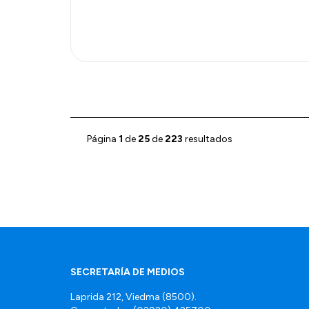
Página
1
de
25
de
223
resultados
SECRETARÍA DE MEDIOS
Laprida 212, Viedma (8500).