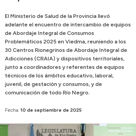
Presupuesto
El Ministerio de Salud de la Provincia llevó
Boletín Oficial
adelante el encuentro de intercambio de equipos
Compras y licitaciones
de Abordaje Integral de Consumos
Problemáticos 2025 en Viedma, reuniendo a los
Consulta de expedientes
30 Centros Rionegrinos de Abordaje Integral de
Consulta de pago a proveedores
Adicciones (CRAIA) y dispositivos territoriales,
Convocatorias
junto a coordinadores y referentes de equipos
Intranet
técnicos de los ámbitos educativo, laboral,
Login
juvenil, de gestación y consumos, y de
comunicación de todo Río Negro.
Fecha:
10 de septiembre de 2025