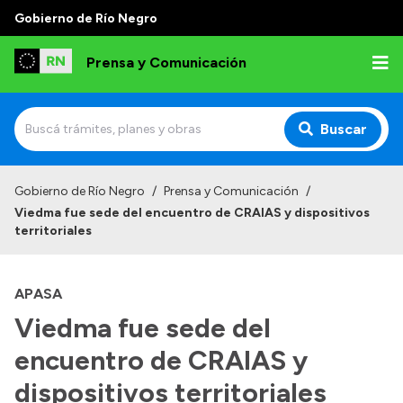
Gobierno de Río Negro
Prensa y Comunicación
Buscar
Inicio
Gobierno de Río Negro
/
Prensa y Comunicación
/
Viedma fue sede del encuentro de CRAIAS y dispositivos
Institucional
territoriales
Autoridades
APASA
Referentes de prensa
Viedma fue sede del
Archivo de noticias
encuentro de CRAIAS y
dispositivos territoriales
Transparencia