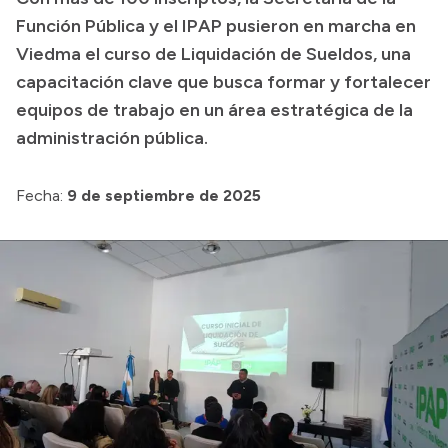
Función Pública y el IPAP pusieron en marcha en
Presupuesto
Viedma el curso de Liquidación de Sueldos, una
Boletín Oficial
capacitación clave que busca formar y fortalecer
Compras y licitaciones
equipos de trabajo en un área estratégica de la
administración pública.
Consulta de expedientes
Consulta de pago a proveedores
Fecha:
9 de septiembre de 2025
Convocatorias
Intranet
Login