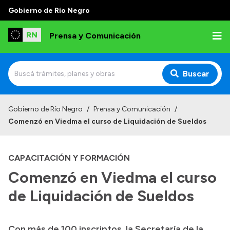
Gobierno de Río Negro
Prensa y Comunicación
Buscar
Inicio
Gobierno de Río Negro
/
Prensa y Comunicación
/
Comenzó en Viedma el curso de Liquidación de Sueldos
Institucional
Autoridades
CAPACITACIÓN Y FORMACIÓN
Referentes de prensa
Comenzó en Viedma el curso
Archivo de noticias
de Liquidación de Sueldos
Con más de 100 inscriptos, la Secretaría de la
Transparencia