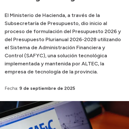
Presupuesto
El Ministerio de Hacienda, a través de la
Boletín Oficial
Subsecretaría de Presupuesto, dio inicio al
Compras y licitaciones
proceso de formulación del Presupuesto 2026 y
del Presupuesto Plurianual 2026-2028 utilizando
Consulta de expedientes
el Sistema de Administración Financiera y
Consulta de pago a proveedores
Control (SAFYC), una solución tecnológica
Convocatorias
implementada y mantenida por ALTEC, la
Intranet
empresa de tecnología de la provincia.
Login
Fecha:
9 de septiembre de 2025