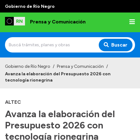
Gobierno de Río Negro
Prensa y Comunicación
Buscar
Inicio
Gobierno de Río Negro
/
Prensa y Comunicación
/
Avanza la elaboración del Presupuesto 2026 con
Institucional
tecnología rionegrina
Autoridades
ALTEC
Referentes de prensa
Avanza la elaboración del
Archivo de noticias
Presupuesto 2026 con
tecnología rionegrina
Transparencia