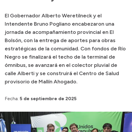
Presupuesto
El Gobernador Alberto Weretilneck y el
Boletín Oficial
Intendente Bruno Pogliano encabezaron una
Compras y licitaciones
jornada de acompañamiento provincial en El
Bolsón, con la entrega de aportes para obras
Consulta de expedientes
estratégicas de la comunidad. Con fondos de Río
Consulta de pago a proveedores
Negro se finalizará el techo de la terminal de
Convocatorias
ómnibus, se avanzará en el colector pluvial de
Intranet
calle Alberti y se construirá el Centro de Salud
Login
provisorio de Mallín Ahogado.
Fecha:
5 de septiembre de 2025