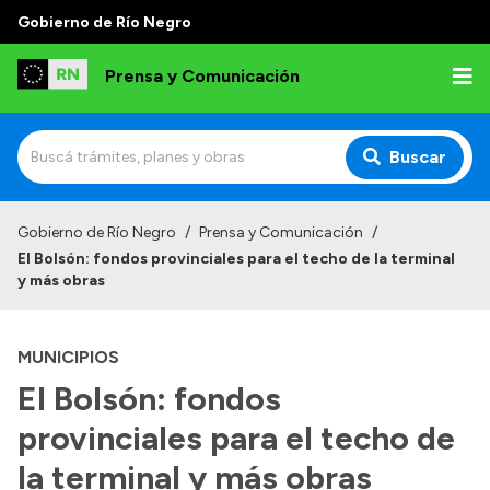
Gobierno de Río Negro
Prensa y Comunicación
Buscar
Inicio
Gobierno de Río Negro
/
Prensa y Comunicación
/
El Bolsón: fondos provinciales para el techo de la terminal
Institucional
y más obras
Autoridades
MUNICIPIOS
Referentes de prensa
El Bolsón: fondos
Archivo de noticias
provinciales para el techo de
la terminal y más obras
Transparencia