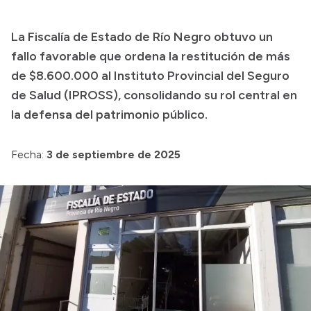
Presupuesto
La Fiscalía de Estado de Río Negro obtuvo un
Boletín Oficial
fallo favorable que ordena la restitución de más
Compras y licitaciones
de $8.600.000 al Instituto Provincial del Seguro
de Salud (IPROSS), consolidando su rol central en
Consulta de expedientes
la defensa del patrimonio público.
Consulta de pago a proveedores
Convocatorias
Fecha:
3 de septiembre de 2025
Intranet
Login