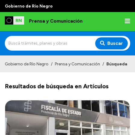
Gobierno de Río Negro
Prensa y Comunicación
Buscar
Inicio
Gobierno de Río Negro
/
Prensa y Comunicación
/
Búsqueda
Institucional
Resultados de búsqueda en Artículos
Autoridades
Referentes de prensa
Archivo de noticias
Transparencia