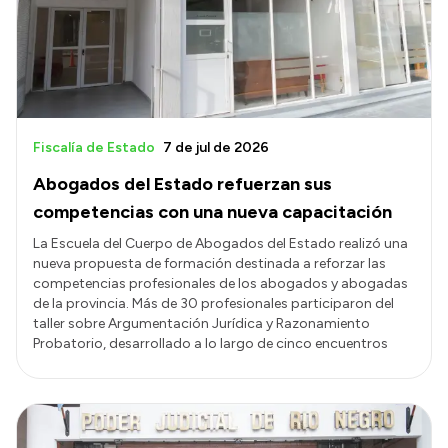
Presupuesto
Boletín Oficial
Compras y licitaciones
Consulta de expedientes
Fiscalía de Estado
7 de jul de 2026
Consulta de pago a proveedores
Abogados del Estado refuerzan sus
Convocatorias
competencias con una nueva capacitación
Intranet
La Escuela del Cuerpo de Abogados del Estado realizó una
nueva propuesta de formación destinada a reforzar las
Login
competencias profesionales de los abogados y abogadas
de la provincia. Más de 30 profesionales participaron del
taller sobre Argumentación Jurídica y Razonamiento
Probatorio, desarrollado a lo largo de cinco encuentros