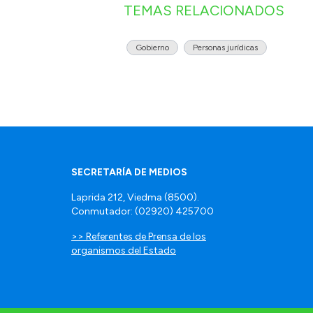
TEMAS RELACIONADOS
Gobierno
Personas jurídicas
SECRETARÍA DE MEDIOS
Laprida 212, Viedma (8500).
Conmutador: (02920) 425700
>> Referentes de Prensa de los
organismos del Estado