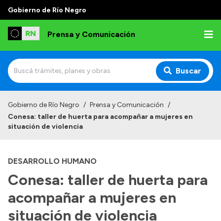
Gobierno de Río Negro
Prensa y Comunicación
Buscar
Inicio
Gobierno de Río Negro
/
Prensa y Comunicación
/
Conesa: taller de huerta para acompañar a mujeres en
Institucional
situación de violencia
Autoridades
DESARROLLO HUMANO
Referentes de prensa
Conesa: taller de huerta para
Archivo de noticias
acompañar a mujeres en
situación de violencia
Transparencia