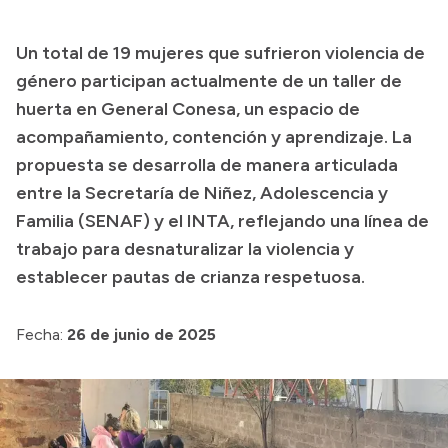
Presupuesto
Un total de 19 mujeres que sufrieron violencia de
Boletín Oficial
género participan actualmente de un taller de
Compras y licitaciones
huerta en General Conesa, un espacio de
acompañamiento, contención y aprendizaje. La
Consulta de expedientes
propuesta se desarrolla de manera articulada
Consulta de pago a proveedores
entre la Secretaría de Niñez, Adolescencia y
Convocatorias
Familia (SENAF) y el INTA, reflejando una línea de
Intranet
trabajo para desnaturalizar la violencia y
Login
establecer pautas de crianza respetuosa.
Fecha:
26 de junio de 2025