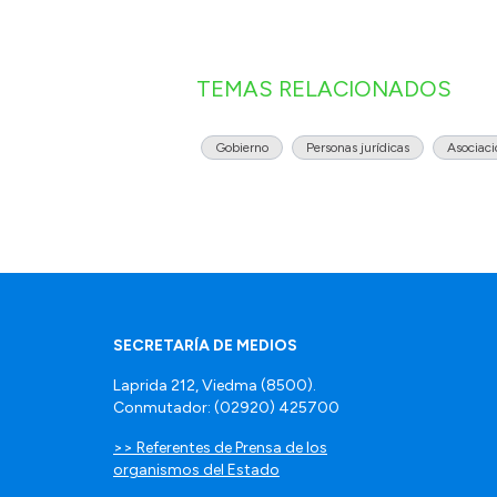
TEMAS RELACIONADOS
Gobierno
Personas jurídicas
Asociaci
SECRETARÍA DE MEDIOS
Laprida 212, Viedma (8500).
Conmutador: (02920) 425700
>> Referentes de Prensa de los
organismos del Estado