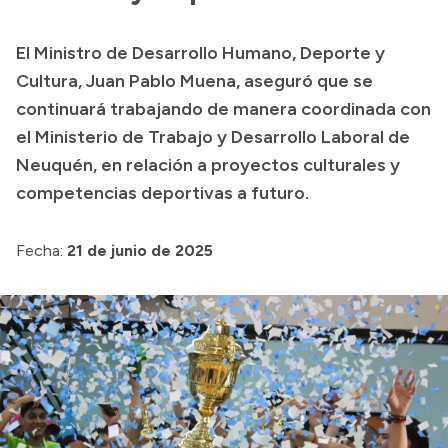
Presupuesto
El Ministro de Desarrollo Humano, Deporte y
Boletín Oficial
Cultura, Juan Pablo Muena, aseguró que se
Compras y licitaciones
continuará trabajando de manera coordinada con
el Ministerio de Trabajo y Desarrollo Laboral de
Consulta de expedientes
Neuquén, en relación a proyectos culturales y
Consulta de pago a proveedores
competencias deportivas a futuro.
Convocatorias
Intranet
Fecha:
21 de junio de 2025
Login