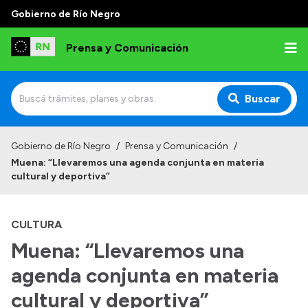
Gobierno de Río Negro
Prensa y Comunicación
Buscar
Inicio
Gobierno de Río Negro
/
Prensa y Comunicación
/
Muena: “Llevaremos una agenda conjunta en materia
Institucional
cultural y deportiva”
Autoridades
CULTURA
Referentes de prensa
Muena: “Llevaremos una
Archivo de noticias
agenda conjunta en materia
cultural y deportiva”
Transparencia