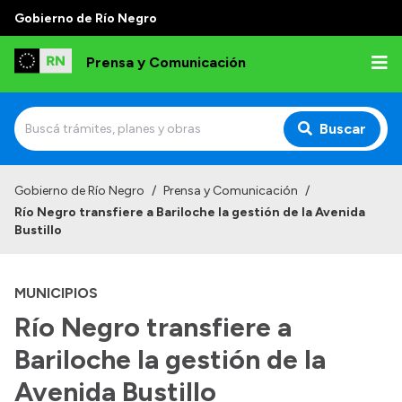
Gobierno de Río Negro
Prensa y Comunicación
Buscar
Inicio
Gobierno de Río Negro
/
Prensa y Comunicación
/
Río Negro transfiere a Bariloche la gestión de la Avenida
Institucional
Bustillo
Autoridades
MUNICIPIOS
Referentes de prensa
Río Negro transfiere a
Archivo de noticias
Bariloche la gestión de la
Avenida Bustillo
Transparencia