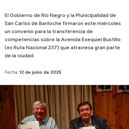
Presupuesto
El Gobierno de Río Negro y la Municipalidad de
Boletín Oficial
San Carlos de Bariloche firmaron este miércoles
Compras y licitaciones
un convenio para la transferencia de
competencias sobre la Avenida Exequiel Bustillo
Consulta de expedientes
(ex Ruta Nacional 237) que atraviesa gran parte
Consulta de pago a proveedores
de la ciudad.
Convocatorias
Intranet
Fecha:
12 de junio de 2025
Login