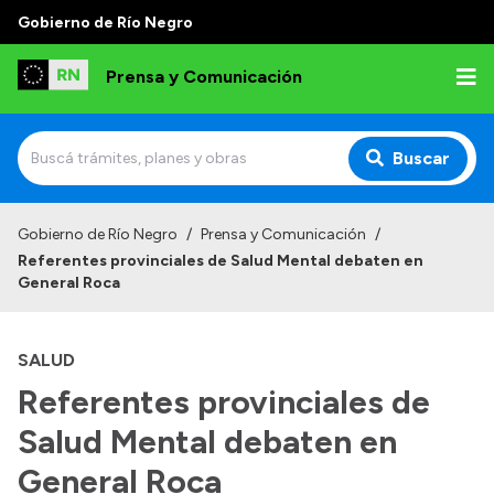
Gobierno de Río Negro
Prensa y Comunicación
Buscar
Inicio
Gobierno de Río Negro
/
Prensa y Comunicación
/
Referentes provinciales de Salud Mental debaten en
Institucional
General Roca
Autoridades
SALUD
Referentes de prensa
Referentes provinciales de
Archivo de noticias
Salud Mental debaten en
General Roca
Transparencia