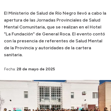
Presupuesto
El Ministerio de Salud de Río Negro llevó a cabo la
Boletín Oficial
apertura de las Jornadas Provinciales de Salud
Compras y licitaciones
Mental Comunitaria, que se realizan en el Hotel
"La Fundación" de General Roca. El evento contó
Consulta de expedientes
con la presencia de referentes de Salud Mental
Consulta de pago a proveedores
de la Provincia y autoridades de la cartera
Convocatorias
sanitaria.
Intranet
Login
Fecha:
28 de mayo de 2025