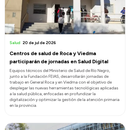
Presupuesto
Boletín Oficial
Compras y licitaciones
Consulta de expedientes
Salud
20 de jul de 2026
Consulta de pago a proveedores
Centros de salud de Roca y Viedma
Convocatorias
participarán de jornadas en Salud Digital
Intranet
Equipos técnicos del Ministerio de Salud de Río Negro,
junto a la Fundación FEIAS, desarrollarán jornadas de
Login
trabajo en General Roca y en Viedma con el objetivo de
desplegar las nuevas herramientas tecnológicas aplicadas
a la salud pública, enfocadas en profundizar la
digitalización y optimizar la gestión de la atención primaria
en la provincia.