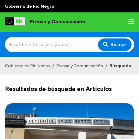
Gobierno de Río Negro
Prensa y Comunicación
Buscar
Inicio
Gobierno de Río Negro
/
Prensa y Comunicación
/
Búsqueda
Institucional
Resultados de búsqueda en Artículos
Autoridades
Referentes de prensa
Archivo de noticias
Transparencia