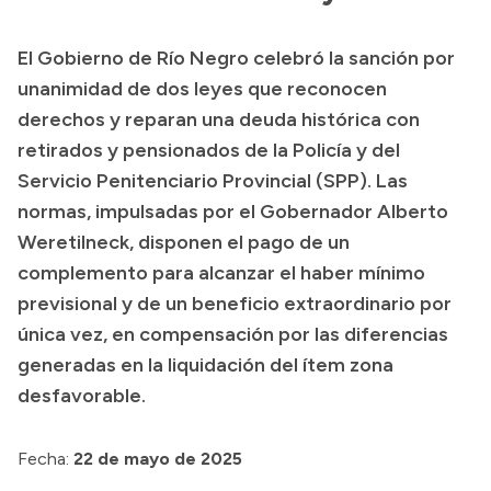
Presupuesto
El Gobierno de Río Negro celebró la sanción por
Boletín Oficial
unanimidad de dos leyes que reconocen
Compras y licitaciones
derechos y reparan una deuda histórica con
retirados y pensionados de la Policía y del
Consulta de expedientes
Servicio Penitenciario Provincial (SPP). Las
Consulta de pago a proveedores
normas, impulsadas por el Gobernador Alberto
Convocatorias
Weretilneck, disponen el pago de un
Intranet
complemento para alcanzar el haber mínimo
Login
previsional y de un beneficio extraordinario por
única vez, en compensación por las diferencias
generadas en la liquidación del ítem zona
desfavorable.
Fecha:
22 de mayo de 2025