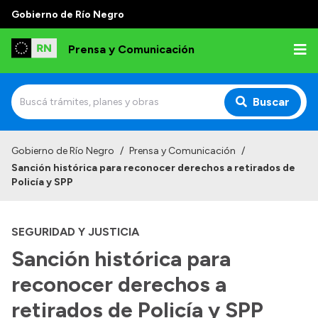
Gobierno de Río Negro
Prensa y Comunicación
Buscar
Inicio
Gobierno de Río Negro
/
Prensa y Comunicación
/
Sanción histórica para reconocer derechos a retirados de
Institucional
Policía y SPP
Autoridades
SEGURIDAD Y JUSTICIA
Referentes de prensa
Sanción histórica para
Archivo de noticias
reconocer derechos a
retirados de Policía y SPP
Transparencia