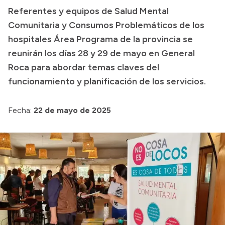
Referentes y equipos de Salud Mental
Presupuesto
Comunitaria y Consumos Problemáticos de los
Boletín Oficial
hospitales Área Programa de la provincia se
reunirán los días 28 y 29 de mayo en General
Compras y licitaciones
Roca para abordar temas claves del
Consulta de expedientes
funcionamiento y planificación de los servicios.
Consulta de pago a proveedores
Convocatorias
Fecha:
22 de mayo de 2025
Intranet
Login