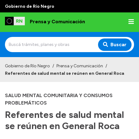
Gobierno de Río Negro
Prensa y Comunicación
Buscar
Inicio
Gobierno de Río Negro
/
Prensa y Comunicación
/
Referentes de salud mental se reúnen en General Roca
Institucional
Autoridades
SALUD MENTAL COMUNITARIA Y CONSUMOS
Referentes de prensa
PROBLEMÁTICOS
Referentes de salud mental
Archivo de noticias
se reúnen en General Roca
Transparencia