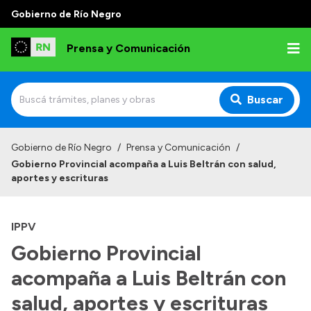
Gobierno de Río Negro
Prensa y Comunicación
Buscar
Inicio
Gobierno de Río Negro
/
Prensa y Comunicación
/
Gobierno Provincial acompaña a Luis Beltrán con salud,
Institucional
aportes y escrituras
Autoridades
IPPV
Referentes de prensa
Gobierno Provincial
Archivo de noticias
acompaña a Luis Beltrán con
salud, aportes y escrituras
Transparencia