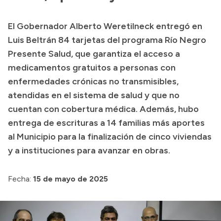
Presupuesto
El Gobernador Alberto Weretilneck entregó en
Boletín Oficial
Luis Beltrán 84 tarjetas del programa Río Negro
Compras y licitaciones
Presente Salud, que garantiza el acceso a
medicamentos gratuitos a personas con
Consulta de expedientes
enfermedades crónicas no transmisibles,
Consulta de pago a proveedores
atendidas en el sistema de salud y que no
Convocatorias
cuentan con cobertura médica. Además, hubo
Intranet
entrega de escrituras a 14 familias más aportes
Login
al Municipio para la finalización de cinco viviendas
y a instituciones para avanzar en obras.
Fecha:
15 de mayo de 2025