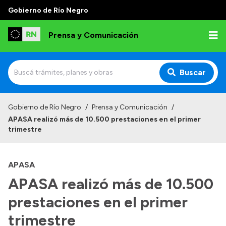
Gobierno de Río Negro
Prensa y Comunicación
Buscar
Inicio
Gobierno de Río Negro
/
Prensa y Comunicación
/
APASA realizó más de 10.500 prestaciones en el primer
Institucional
trimestre
Autoridades
APASA
Referentes de prensa
APASA realizó más de 10.500
Archivo de noticias
prestaciones en el primer
trimestre
Transparencia