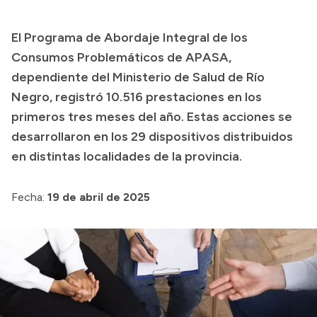
Presupuesto
El Programa de Abordaje Integral de los
Boletín Oficial
Consumos Problemáticos de APASA,
Compras y licitaciones
dependiente del Ministerio de Salud de Río
Negro, registró 10.516 prestaciones en los
Consulta de expedientes
primeros tres meses del año. Estas acciones se
Consulta de pago a proveedores
desarrollaron en los 29 dispositivos distribuidos
Convocatorias
en distintas localidades de la provincia.​
Intranet
Login
Fecha:
19 de abril de 2025