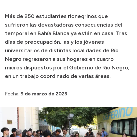
Presupuesto
Más de 250 estudiantes rionegrinos que
Boletín Oficial
sufrieron las devastadoras consecuencias del
Compras y licitaciones
temporal en Bahía Blanca ya están en casa. Tras
días de preocupación, las y los jóvenes
Consulta de expedientes
universitarios de distintas localidades de Río
Consulta de pago a proveedores
Negro regresaron a sus hogares en cuatro
Convocatorias
micros dispuestos por el Gobierno de Río Negro,
Intranet
en un trabajo coordinado de varias áreas.
Login
Fecha:
9 de marzo de 2025