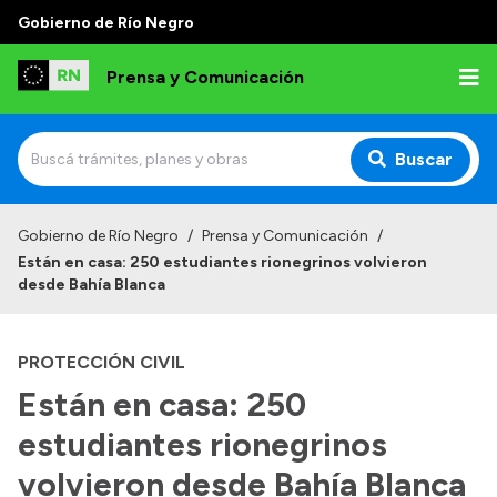
Gobierno de Río Negro
Prensa y Comunicación
Buscar
Inicio
Gobierno de Río Negro
/
Prensa y Comunicación
/
Están en casa: 250 estudiantes rionegrinos volvieron
Institucional
desde Bahía Blanca
Autoridades
PROTECCIÓN CIVIL
Referentes de prensa
Están en casa: 250
Archivo de noticias
estudiantes rionegrinos
volvieron desde Bahía Blanca
Transparencia