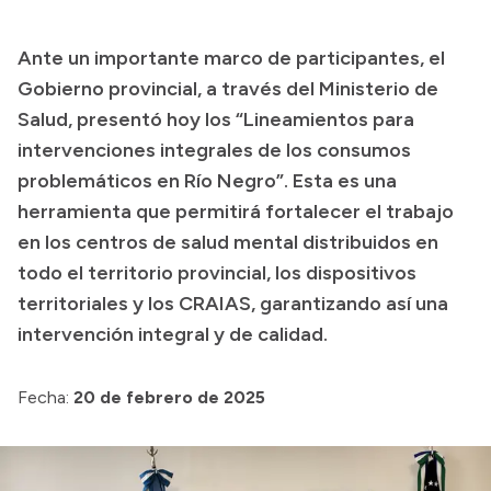
Presupuesto
Ante un importante marco de participantes, el
Boletín Oficial
Gobierno provincial, a través del Ministerio de
Compras y licitaciones
Salud, presentó hoy los “Lineamientos para
intervenciones integrales de los consumos
Consulta de expedientes
problemáticos en Río Negro”. Esta es una
Consulta de pago a proveedores
herramienta que permitirá fortalecer el trabajo
Convocatorias
en los centros de salud mental distribuidos en
Intranet
todo el territorio provincial, los dispositivos
Login
territoriales y los CRAIAS, garantizando así una
intervención integral y de calidad.
Fecha:
20 de febrero de 2025