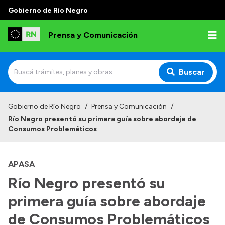
Gobierno de Río Negro
Prensa y Comunicación
Buscar
Inicio
Gobierno de Río Negro
/
Prensa y Comunicación
/
Río Negro presentó su primera guía sobre abordaje de
Institucional
Consumos Problemáticos
Autoridades
APASA
Referentes de prensa
Río Negro presentó su
Archivo de noticias
primera guía sobre abordaje
de Consumos Problemáticos
Transparencia